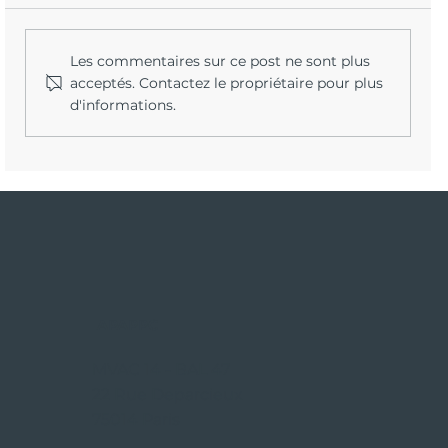
Les commentaires sur ce post ne sont plus
acceptés. Contactez le propriétaire pour plus
d'informations.
Pourquoi certaines espèces ne
peuvent pas être déplacées
librement en Île-de-France
APAPPC
MVAC 14 - BAL 47
22 Rue Deparcieux
75014 Paris