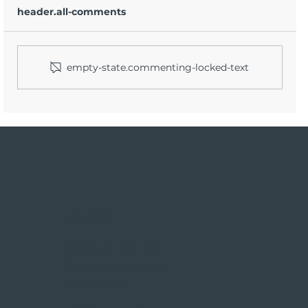
header.all-comments
empty-state.commenting-locked-text
Les idées reçues les plus courantes
sur la faune sauvage
APAPPC
MVAC 14 - BAL 47
22 Rue Deparcieux
75014 Paris