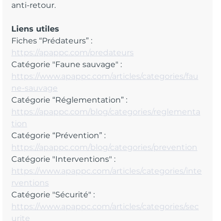
anti-retour.
Liens utiles
Fiches “Prédateurs” : 
https://apappc.com/predateurs
Catégorie "Faune sauvage" : 
https://www.apappc.com/articles/categories/fau
ne-sauvage
Catégorie “Réglementation” : 
https://apappc.com/blog/categories/reglementa
tion
Catégorie “Prévention” : 
https://apappc.com/blog/categories/prevention
Catégorie "Interventions" : 
https://www.apappc.com/articles/categories/inte
rventions
Catégorie "Sécurité" : 
https://www.apappc.com/articles/categories/sec
urite