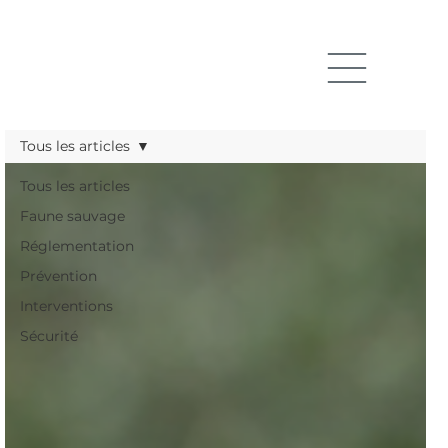
Tous les articles
Tous les articles
Faune sauvage
Réglementation
Prévention
Interventions
Sécurité