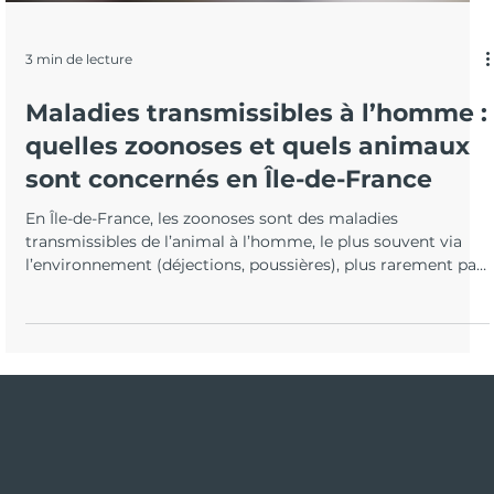
3 min de lecture
Maladies transmissibles à l’homme :
quelles zoonoses et quels animaux
sont concernés en Île-de-France
En Île-de-France, les zoonoses sont des maladies
transmissibles de l’animal à l’homme, le plus souvent via
l’environnement (déjections, poussières), plus rarement par
morsure ou contact direct. Le risque dépend surtout du
type d’exposition. Cet article explique les voies de
transmission et les espèces concernées sur le site APAPPC,
avec des conseils simples pour limiter durablement les
risques.