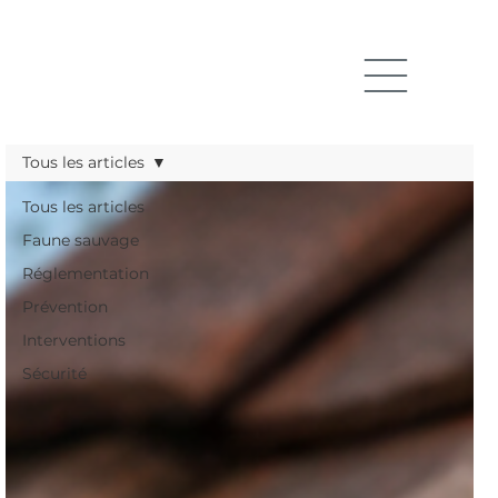
Tous les articles
Tous les articles
Faune sauvage
Réglementation
Prévention
Interventions
Sécurité