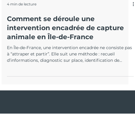
4 min de lecture
Comment se déroule une
intervention encadrée de capture
animale en Île-de-France
En Île-de-France, une intervention encadrée ne consiste pas
à “attraper et partir”. Elle suit une méthode : recueil
d’informations, diagnostic sur place, identification de
l’espèce, choix d’une approche conforme, sécurisation des
personnes, capture ou action adaptée, puis anti-retour. Cet
article explique chaque étape, ce que l’intervention inclut,
ce qui peut la compliquer, et comment éviter les récidives.