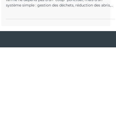
France
En Île-de-France, éviter les intrusions animales sur le long
terme ne dépend pas d’un “coup” ponctuel, mais d’un
système simple : gestion des déchets, réduction des abris,
entretien du bâti, contrôle saisonnier et anti-retour. Cet
article propose une stratégie durable et réaliste, avec une
routine d’entretien et des priorités claires, pour limiter les
récidives et réduire les risques année après année.
APAPPC
MVAC 14 - BAL 47
22 Rue Deparcieux
75014 Paris