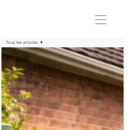
Tous les articles
Tous les articles
Faune sauvage
Réglementation
Prévention
Interventions
Sécurité